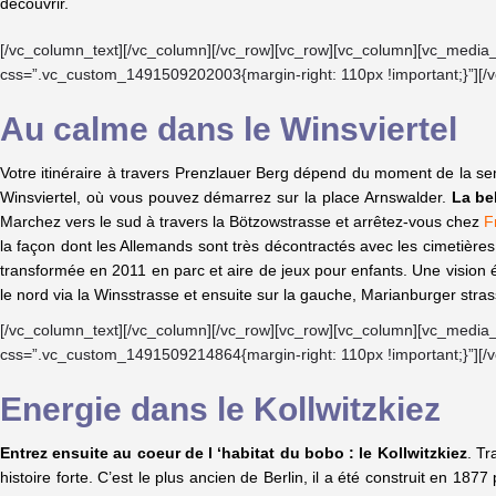
découvrir.
[/vc_column_text][/vc_column][/vc_row][vc_row][vc_column][vc_media
css=”.vc_custom_1491509202003{margin-right: 110px !important;}”][/
Au calme dans le Winsviertel
Votre itinéraire à travers Prenzlauer Berg dépend du moment de la se
Winsviertel, où vous pouvez démarrez sur la place Arnswalder.
La bel
Marchez vers le sud à travers la Bötzowstrasse et arrêtez-vous chez
F
la façon dont les Allemands sont très décontractés avec les cimetière
transformée en 2011 en parc et aire de jeux pour enfants. Une vision é
le nord via la Winsstrasse et ensuite sur la gauche, Marianburger str
[/vc_column_text][/vc_column][/vc_row][vc_row][vc_column][vc_media
css=”.vc_custom_1491509214864{margin-right: 110px !important;}”][/
Energie dans le Kollwitzkiez
Entrez ensuite au coeur de l ‘habitat du bobo : le Kollwitzkiez
. Tr
histoire forte. C’est le plus ancien de Berlin, il a été construit en 187