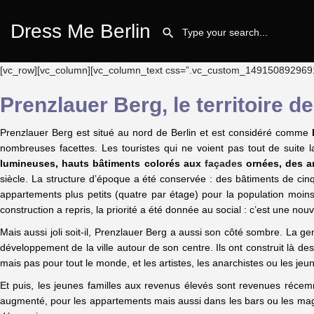
Dress Me Berlin
[vc_row][vc_column][vc_column_text css=”.vc_custom_1491508929691{m
Prenzlauer Berg, le territoire d
Prenzlauer Berg est situé au nord de Berlin et est considéré comme
nombreuses facettes. Les touristes qui ne voient pas tout de suite 
lumineuses, hauts bâtiments colorés aux
façades
ornées, des a
siècle. La structure d’époque a été conservée : des bâtiments de ci
appartements plus petits (quatre par étage) pour la population moin
construction a repris, la priorité a été donnée au social : c’est une no
Mais aussi joli soit-il, Prenzlauer Berg a aussi son côté sombre. La g
développement de la ville autour de son centre. Ils ont construit là d
mais pas pour tout le monde, et les artistes, les anarchistes ou les j
Et puis, les jeunes familles aux revenus élevés sont revenues récem
augmenté, pour les appartements mais aussi dans les bars ou les ma