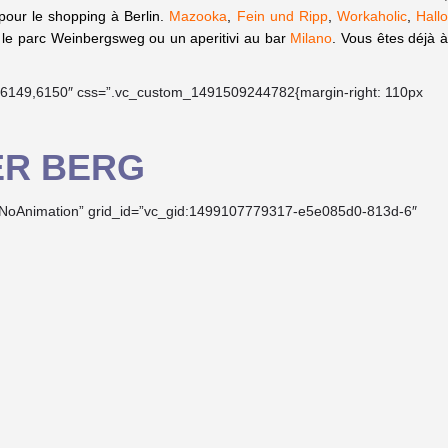
 pour le shopping à Berlin.
Mazooka
,
Fein und Ripp
,
Workaholic
,
Hall
ur le parc Weinbergsweg ou un aperitivi au bar
Milano
. Vous êtes déjà 
8,6149,6150″ css=”.vc_custom_1491509244782{margin-right: 110px
ER BERG
id_NoAnimation” grid_id=”vc_gid:1499107779317-e5e085d0-813d-6″