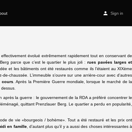
bout
Sign in
 a effectivement évolué extrêmement rapidement tout en conservant d
rg parce que c’est le quartier le plus joli :
rues pavées larges e
dée et les bâtiments ont été restaurés comme ils l’étaient au XIXèm
z-de-chaussée. L’immeuble s’ouvre sur une arrière-cour avec d’autres
s cours
. Après la Première Guerre mondiale, lorsque le marché de l
e dessus.
on après la guerre : le gouvernement de la RDA a préféré concentrer le
 déménagé, quittant Prenzlauer Berg. Le quartier a perdu en popularité,
ode de vie «bourgeois / bohème». Tout a été restauré et les prix ont
idi en famille
, d’autant plus qu’il y a aussi des choses intéressantes 