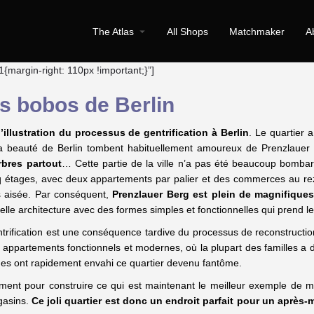
The Atlas
All Shops
Matchmaker
A
argin-right: 110px !important;}”]
es bobos de Berlin
l’illustration du processus de gentrification à Berlin
. Le quartier
la beauté de Berlin tombent habituellement amoureux de Prenzlauer Be
rbres partout
… Cette partie de la ville n’a pas été beaucoup bombar
nq étages, avec deux appartements par palier et des commerces au re
s aisée. Par conséquent,
Prenzlauer Berg est plein de magnifique
uvelle architecture avec des formes simples et fonctionnelles qui prend l
entrification est une conséquence tardive du processus de reconstructi
es appartements fonctionnels et modernes, où la plupart des familles a
eunes ont rapidement envahi ce quartier devenu fantôme.
ment pour construire ce qui est maintenant le meilleur exemple de m
gasins.
Ce joli quartier est donc un endroit parfait pour un après-m