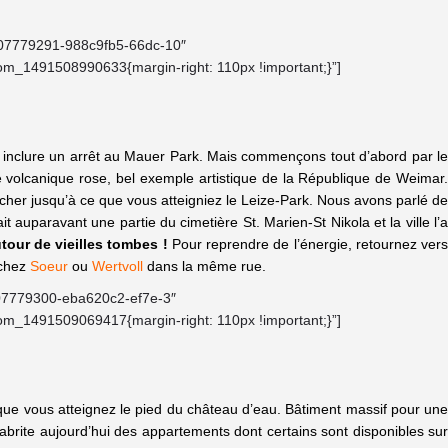
9107779291-988c9fb5-66dc-10″
om_1491508990633{margin-right: 110px !important;}”]
t inclure un arrêt au Mauer Park. Mais commençons tout d’abord par le
re volcanique rose, bel exemple artistique de la République de Weimar
er jusqu’à ce que vous atteigniez le Leize-Park. Nous avons parlé d
t auparavant une partie du cimetière St. Marien-St Nikola et la ville l’
tour de vieilles tombes !
Pour reprendre de l’énergie, retournez ver
 chez
Soeur
ou
Wertvoll
dans la même rue.
9107779300-eba620c2-ef7e-3″
om_1491509069417{margin-right: 110px !important;}”]
 que vous atteignez le pied du château d’eau. Bâtiment massif pour un
Il abrite aujourd’hui des appartements dont certains sont disponibles sur