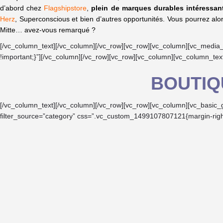
d’abord chez
Flagshipstore
,
plein de marques durables intéressan
Herz
, Superconscious et bien d’autres opportunités. Vous pourrez al
Mitte… avez-vous remarqué ?
[/vc_column_text][/vc_column][/vc_row][vc_row][vc_column][vc_medi
!important;}”][/vc_column][/vc_row][vc_row][vc_column][vc_column_tex
BOUTIQ
[/vc_column_text][/vc_column][/vc_row][vc_row][vc_column][vc_basic
filter_source=”category” css=”.vc_custom_1499107807121{margin-right