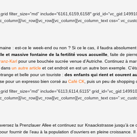
_grid filter_size=”md” include=”6161,6159,6158″ grid_id=”vc_gid:149
vc_column][/vc_row][vc_row][vc_column][vc_column_text css=”.vc_cust
maine : est-ce le week-end ou non ? Si ce le cas, il faudra absolumen
le et massive fontaine de la fertilité vous accueille
, faite de pier
ranz-Karl
pour une bouchée sucrée venue d’Autriche. Continuez à march
s dans
un autre article
et cet endroit en est un autre bon exemple. C’étai
trange et belle pour un touriste :
des enfants qui rient et courent au
asse pour un expresso bien corsé au
Café CK
, puis un peu de shopping
_grid filter_size=”md” include=”6113,6114,6115″ grid_id=”vc_gid:149
vc_column][/vc_row][vc_row][vc_column][vc_column_text css=”.vc_cust
aversez la Prenzlauer Allee et continuez sur Knaackstrasse jusqu’à ce
7 pour fournir de l’eau à la population d’ouvriers en pleine croissance. 