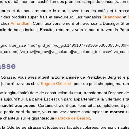
murs du bâtiment ont caché l’un des premiers camps de concentration o
bres et de nous remonter le moral avec tous les cafés et terrasses
r des produits super frais et savoureux. Les magasins
Strandbad
et
k chez
Anna Blum
. Continuez vers le nord et traversez la Danziger Str
e de bains incluse. Ensuite, retournez vers le sud à travers la Pappe
_grid filter_size=”md” grid_id=”vc_gid:1499107779305-5d060553-609f-
vc_column][/vc_row][vc_row][vc_column][vc_column_text css=”.vc_cust
asse
trasse. Vous avez atteint la zone animée de Prenzlauer Berg et le poi
e (et arrêtez-vous chez
Brigade Glücklich
pour un petit shopping marrant
e longitudinale) date de construction du mur, transformant l’espace de
as aujourd’hui. La partie Est est un parc appartenant à la ville tandis
marché aux puces
. Certains diraient que l’endroit a complètement p
s la partie nord du parc, vous pouvez encore contempler
un morceau 
de chanteur sur le gigantesque
karaoké de Bearpit
.
ers la Oderbergerstrasse et toutes ses façades colorées, prenez un autr