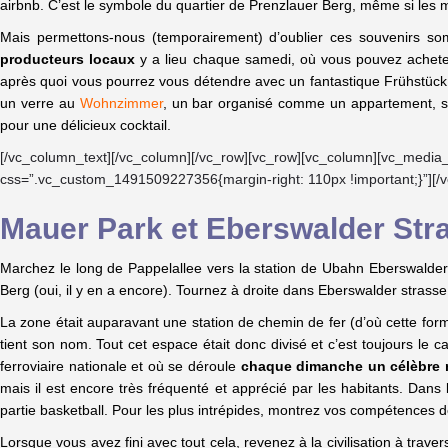
airbnb. C’est le symbole du quartier de Prenzlauer Berg, même si les 
Mais permettons-nous (temporairement) d’oublier ces souvenirs som
producteurs locaux
y a lieu chaque samedi, où vous pouvez achete
après quoi vous pourrez vous détendre avec un fantastique Frühstüc
un verre au
Wohnzimmer
, un bar organisé comme un appartement, sall
pour une délicieux cocktail.
[/vc_column_text][/vc_column][/vc_row][vc_row][vc_column][vc_media
css=”.vc_custom_1491509227356{margin-right: 110px !important;}”][/
Mauer Park et Eberswalder Str
Marchez le long de Pappelallee vers la station de Ubahn Eberswalder S
Berg (oui, il y en a encore). Tournez à droite dans Eberswalder strass
La zone était auparavant une station de chemin de fer (d’où cette form
tient son nom. Tout cet espace était donc divisé et c’est toujours le c
ferroviaire nationale et où se déroule
chaque dimanche un célèbre 
mais il est encore très fréquenté et apprécié par les habitants. Dan
partie basketball. Pour les plus intrépides, montrez vos compétences 
Lorsque vous avez fini avec tout cela, revenez à la civilisation à trav