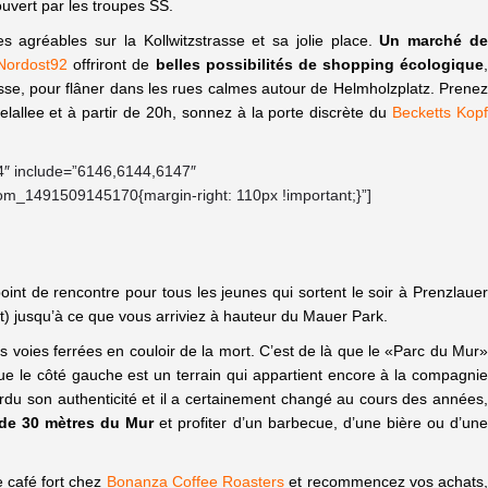
uvert par les troupes SS.
 agréables sur la Kollwitzstrasse et sa jolie place.
Un marché d
Nordost92
offriront de
belles possibilités de shopping écologique
asse, pour flâner dans les rues calmes autour de Helmholzplatz. Prene
lallee et à partir de 20h, sonnez à la porte discrète du
Becketts Kop
4″ include=”6146,6144,6147″
om_1491509145170{margin-right: 110px !important;}”]
nt de rencontre pour tous les jeunes qui sortent le soir à Prenzlauer
) jusqu’à ce que vous arriviez à hauteur du Mauer Park.
s voies ferrées en couloir de la mort. C’est de là que le «Parc du Mur»
 que le côté gauche est un terrain qui appartient encore à la compagnie
erdu son authenticité et il a certainement changé au cours des années
de 30 mètres du Mur
et profiter d’un barbecue, d’une bière ou d’un
e café fort chez
Bonanza Coffee Roasters
et recommencez vos achats,