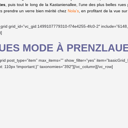
tes
, puis tout le long de la Kastanienallee, l’une des plus belles rues
ors prendre un verre bien mérité chez
Nola’s
, en profitant de la vue s
a_grid grid_id=”vc_gid:1499107779310-f74e4255-4fc0-2″ include=”614
t]
UES MODE À PRENZLAU
_grid post_type=”item” max_items=”” show_filter=”yes” item=”basicGr
: 110px !important;}” taxonomies=”392″][/vc_column][/vc_row]