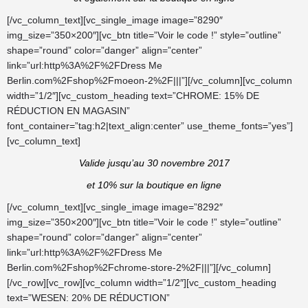
[/vc_column_text][vc_single_image image=”8290″
img_size=”350×200″][vc_btn title=”Voir le code !” style=”outline”
shape=”round” color=”danger” align=”center”
link=”url:http%3A%2F%2FDress Me
Berlin.com%2Fshop%2Fmoeon-2%2F|||”][/vc_column][vc_column
width=”1/2″][vc_custom_heading text=”CHROME: 15% DE
RÉDUCTION EN MAGASIN”
font_container=”tag:h2|text_align:center” use_theme_fonts=”yes”]
[vc_column_text]
Valide jusqu’au 30 novembre 2017
et 10% sur la boutique en ligne
[/vc_column_text][vc_single_image image=”8292″
img_size=”350×200″][vc_btn title=”Voir le code !” style=”outline”
shape=”round” color=”danger” align=”center”
link=”url:http%3A%2F%2FDress Me
Berlin.com%2Fshop%2Fchrome-store-2%2F|||”][/vc_column]
[/vc_row][vc_row][vc_column width=”1/2″][vc_custom_heading
text=”WESEN: 20% DE RÉDUCTION”