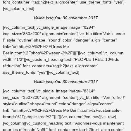
font_container=”tag:h2|text_align:center” use_theme_fonts=”yes”]
[vc_column_text]
Valide jusqu’au 30 novembre 2017
[/vc_column_text][vc_single_image image=”8294″
img_size=”350×200″ alignment=”center”][vc_btn title=”Voir le code
!” style=”outline” shape=”round” color=”danger” align=”center”
link=”url:http%3A%2F%2FDress Me
Berlin.com%2Fshop%2Fwesen-2%2F|||”][/vc_column][vc_column
width=”1/2″][vc_custom_heading text=”PEOPLE TREE: 10% de
réduction” font_container=”tag:h2|text_align:center”
use_theme_fonts=”yes”][vc_column_text]
Valide jusqu’au 30 novembre 2017
[/vc_column_text][vc_single_image image=”8314″
img_size=”350×200″ alignment=”center”][vc_btn title=”Voir l’offre !”
style=”outline” shape=”round” color=”danger” align=”center”
link=”url:http%3A%2F%2FDress Me Berlin.com%2Fsustainable-
brands%2Fpeople-tree%2F|||”][/vc_column][/vc_row][vc_row]
[vc_column][vc_custom_heading text=”Abonnez-vous maintenant
pour les offres de Noël ” font_container=”tag:h2|text_align:center”