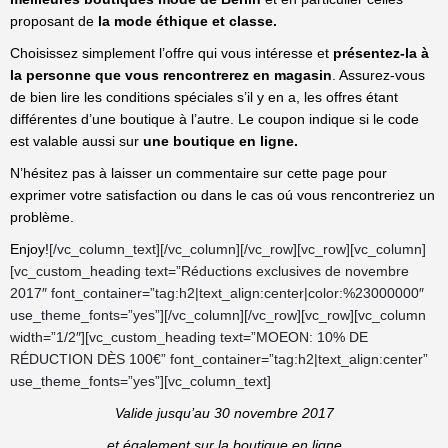
proposant de
la mode éthique et classe.
Choisissez simplement l’offre qui vous intéresse et
présentez-la à
la personne que vous rencontrerez en magasin
. Assurez-vous
de bien lire les conditions spéciales s’il y en a, les offres étant
différentes d’une boutique à l’autre. Le coupon indique si le code
est valable aussi sur
une boutique en ligne.
N’hésitez pas à laisser un commentaire sur cette page pour
exprimer votre satisfaction ou dans le cas oú vous rencontreriez un
problème.
Enjoy!
[/vc_column_text][/vc_column][/vc_row][vc_row][vc_column]
[vc_custom_heading text=”Réductions exclusives de novembre
2017″ font_container=”tag:h2|text_align:center|color:%23000000″
use_theme_fonts=”yes”][/vc_column][/vc_row][vc_row][vc_column
width=”1/2″][vc_custom_heading text=”MOEON: 10% DE
RÉDUCTION DÈS 100€” font_container=”tag:h2|text_align:center”
use_theme_fonts=”yes”][vc_column_text]
Valide jusqu’au 30 novembre 2017
et également sur la boutique en ligne