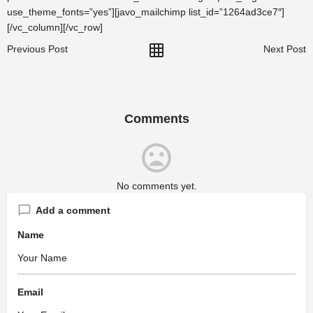
use_theme_fonts=”yes”][javo_mailchimp list_id=”1264ad3ce7″]
[/vc_column][/vc_row]
Previous Post
Next Post
Comments
No comments yet.
Add a comment
Name
Email